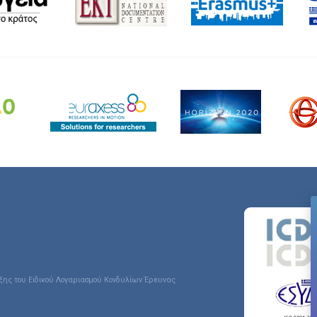
ιξης του Ειδικού Λογαριασμού Κονδυλίων Έρευνας