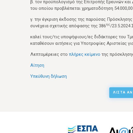
β. τον προϋπολογισμό της Επιτροπής Ερευνών και Δ
του οποίου προβλέπεται χρηματοδότηση 54.000,00 
γ. την έγκριση έκδοσης της παρούσας Πρόσκλησης 
ης
συνέχεια σχετικής απόφασης της 386
/23.5.2024
καλεί τους/τις υποψήφιους/ες διδάκτορες του Τμ
καταθέσουν αιτήσεις για Υποτροφίες Αριστείας γι
Λεπτομέρειες στο
πλήρες κείμενο
της πρόσκληση
Αίτηση
Υπεύθυνη δήλωση
ΛΊΣΤΑ Α