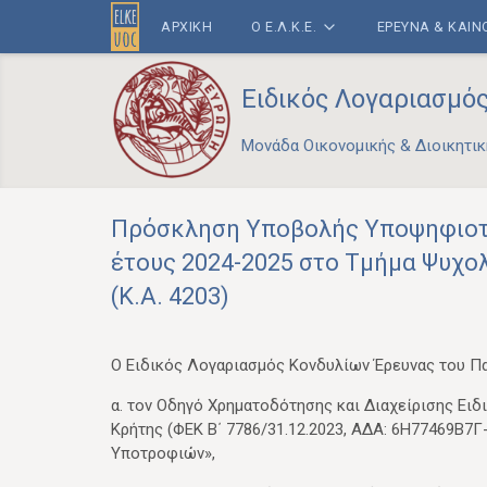
ΑΡΧΙΚΗ
Ο Ε.Λ.Κ.Ε.
ΕΡΕΥΝΑ & ΚΑΙ
Ειδικός Λογαριασμό
Μονάδα Οικονομικής & Διοικητικ
Πρόσκληση Υποβολής Υποψηφιοτ
έτους 2024-2025 στο Τμήμα Ψυχο
(Κ.Α. 4203)
Ο Ειδικός Λογαριασμός Κονδυλίων Έρευνας του Πα
α. τον Οδηγό Χρηματοδότησης και Διαχείρισης Ει
Κρήτης (ΦΕΚ Β΄ 7786/31.12.2023, ΑΔΑ: 6Η77469Β7Γ-
Υποτροφιών»,