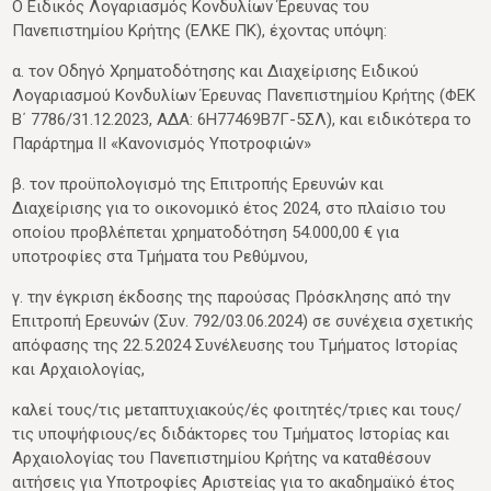
Ο Ειδικός Λογαριασμός Κονδυλίων Έρευνας του
Πανεπιστημίου Κρήτης (ΕΛΚΕ ΠΚ), έχοντας υπόψη:
α. τον Οδηγό Χρηματοδότησης και Διαχείρισης Ειδικού
Λογαριασμού Κονδυλίων Έρευνας Πανεπιστημίου Κρήτης (ΦΕΚ
Β΄ 7786/31.12.2023, ΑΔΑ: 6Η77469Β7Γ-5ΣΛ), και ειδικότερα το
Παράρτημα ΙΙ «Κανονισμός Υποτροφιών»
β. τον προϋπολογισμό της Επιτροπής Ερευνών και
Διαχείρισης για το οικονομικό έτος 2024, στο πλαίσιο του
οποίου προβλέπεται χρηματοδότηση 54.000,00 € για
υποτροφίες στα Τμήματα του Ρεθύμνου,
γ. την έγκριση έκδοσης της παρούσας Πρόσκλησης από την
Επιτροπή Ερευνών (Συν. 792/03.06.2024) σε συνέχεια σχετικής
απόφασης της 22.5.2024 Συνέλευσης του Τμήματος Ιστορίας
και Αρχαιολογίας,
καλεί τους/τις μεταπτυχιακούς/ές φοιτητές/τριες και τους/
τις υποψήφιους/ες διδάκτορες του Τμήματος Ιστορίας και
Αρχαιολογίας του Πανεπιστημίου Κρήτης να καταθέσουν
αιτήσεις για Υποτροφίες Αριστείας για το ακαδημαϊκό έτος