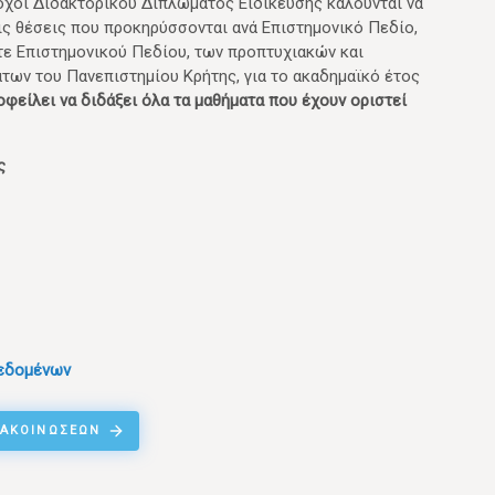
τοχοι Διδακτορικού Διπλώματος Ειδίκευσης καλούνται να
ς θέσεις που προκηρύσσονται ανά Επιστημονικό Πεδίο,
τε Επιστημονικού Πεδίου, των προπτυχιακών και
ων του Πανεπιστημίου Κρήτης, για το ακαδημαϊκό έτος
οφείλει να διδάξει όλα τα μαθήματα που έχουν οριστεί
ς
εδομένων
ΝΑΚΟΙΝΏΣΕΩΝ