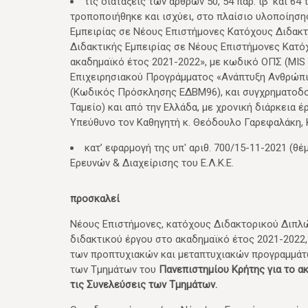
τις διατάξεις των άρθρων 50, 54 παρ. ιβ’ και 64
τροποποιήθηκε και ισχύει, στο πλαίσιο υλοποίησ
Εμπειρίας σε Νέους Επιστήμονες Κατόχους Διδακτ
Διδακτικής Εμπειρίας σε Νέους Επιστήμονες Κατό
ακαδημαϊκό έτος 2021-2022», με κωδικό ΟΠΣ (MIS 
Επιχειρησιακού Προγράμματος «Ανάπτυξη Ανθρώπιν
(Κωδικός Πρόσκλησης ΕΔΒΜ96), και συγχρηματοδο
Ταμείο) και από την Ελλάδα, με χρονική διάρκεια 
Υπεύθυνο τον Καθηγητή κ. Θεόδουλο Γαρεφαλάκη, K
κατ’ εφαρμογή της υπ' αριθ. 700/15-11-2021 (θ
Ερευνών & Διαχείρισης του Ε.Λ.Κ.Ε.
προσκαλεί
Νέους Επιστήμονες, κατόχους Διδακτορικού Διπλ
διδακτικού έργου στο ακαδημαϊκό έτος 2021-2022,
των προπτυχιακών και μεταπτυχιακών προγραμμάτω
των Τμημάτων του
Πανεπιστημίου Κρήτης για το α
τις Συνελεύσεις των Τμημάτων.