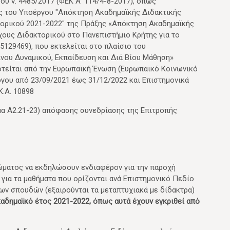
 του ν. 4485/2017 (ΦΕΚ Α' 114/4-8-2017), όπως
ης του Υποέργου "Απόκτηση Ακαδημαϊκής Διδακτικής
ορικού 2021-2022"
της Πράξης «Απόκτηση Ακαδημαϊκής
χους Διδακτορικού στο Πανεπιστήμιο Κρήτης για το
5129469), που εκτελείται στο πλαίσιο του
ου Δυναμικού, Εκπαίδευση και Διά Βίου Μάθηση»
τείται από την Ευρωπαϊκή Ένωση (Ευρωπαϊκό Κοινωνικό
έργου από 23/09/2021 έως 31/12/2022 και Επιστημονικά
.A. 10898
έμα Α2.21-23) απόφασης συνεδρίασης της Επιτροπής
ώματος να εκδηλώσουν ενδιαφέρον για την παροχή
 για τα μαθήματα που ορίζονται ανά Επιστημονικό Πεδίο
ν σπουδών (εξαιρούνται τα μεταπτυχιακά με δίδακτρα)
καδημαϊκό έτος 2021-2022, όπως αυτά έχουν εγκριθεί από