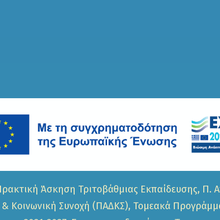
Πρακτική Άσκηση Τριτοβάθμιας Εκπαίδευσης, Π. 
 & Κοινωνική Συνοχή (ΠΑΔΚΣ), Τομεακά Προγράμμ