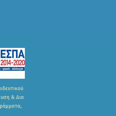
αιδευτικού
ευση & Δια
γράμματα,