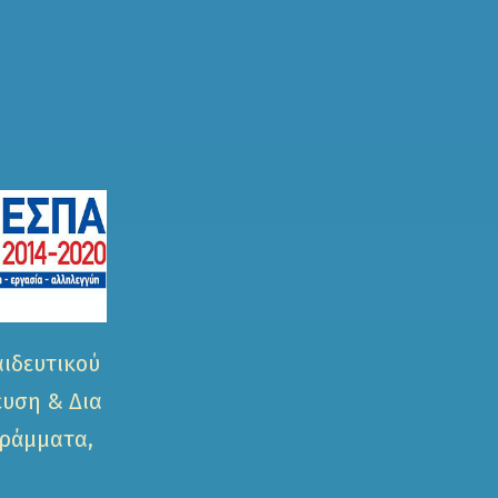
αιδευτικού
ευση & Δια
γράμματα,