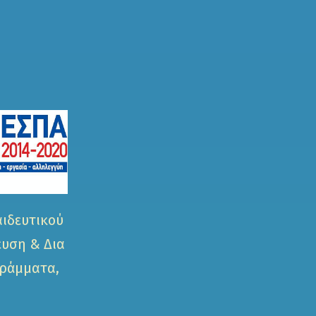
αιδευτικού
ευση & Δια
γράμματα,