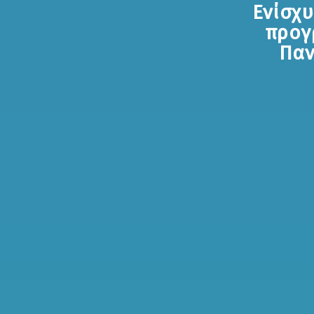
Ενίσχ
προγ
Παν