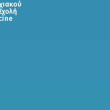
χιακού
Σχολή
cine