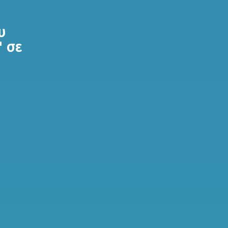
υ
" σε